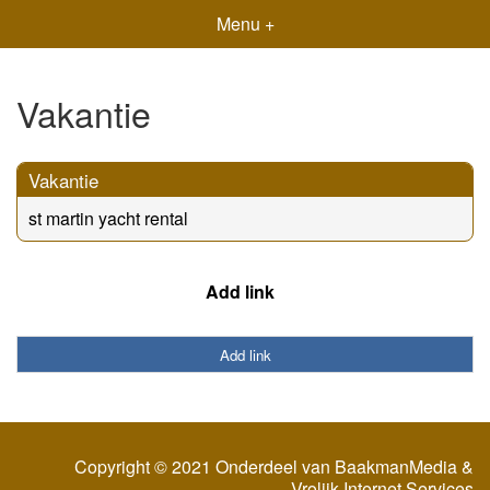
Menu +
Vakantie
Vakantie
st martin yacht rental
Add link
Add link
Copyright © 2021 Onderdeel van
BaakmanMedia
&
Vrolijk Internet Services