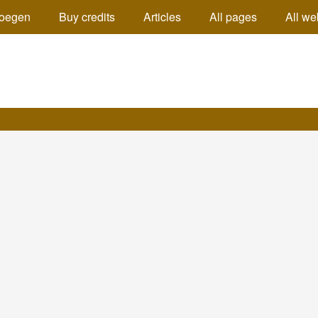
oegen
Buy credits
Articles
All pages
All we