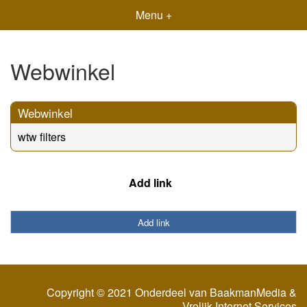
Menu +
Webwinkel
Webwinkel
wtw filters
Add link
Add link
Copyright © 2021 Onderdeel van
BaakmanMedia
&
Vrolijk Internet Services