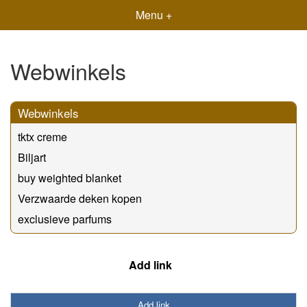
Menu +
Webwinkels
Webwinkels
tktx creme
Biljart
buy weighted blanket
Verzwaarde deken kopen
exclusieve parfums
Add link
Add link